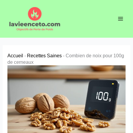
Aller
au
contenu
Accueil
-
Recettes Saines
-
Combien de noix pour 100g
de cerneaux