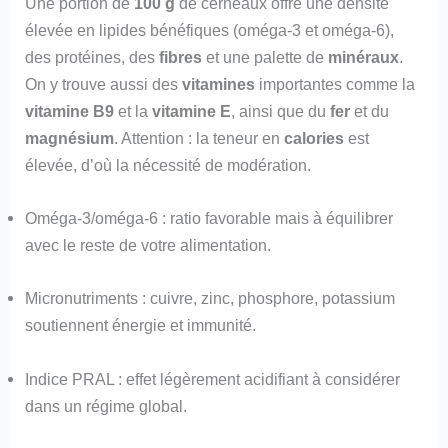
Une portion de
100 g
de cerneaux offre une densité
élevée en lipides bénéfiques (oméga-3 et oméga-6),
des protéines, des
fibres
et une palette de
minéraux
.
On y trouve aussi des
vitamines
importantes comme la
vitamine B9
et la
vitamine E
, ainsi que du
fer
et du
magnésium
. Attention : la teneur en
calories
est
élevée, d’où la nécessité de modération.
Oméga-3/oméga-6 : ratio favorable mais à équilibrer
avec le reste de votre alimentation.
Micronutriments : cuivre, zinc, phosphore, potassium
soutiennent énergie et immunité.
Indice PRAL : effet légèrement acidifiant à considérer
dans un régime global.