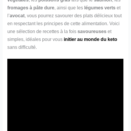
fromages à pâte dure
, ainsi que les
légumes verts
et
l’
avocat
, vous pourrez savourer des plats délicieux tout
en respectant les principes de cette alimentation. Voici
une sélection de recettes à la fois
savoureuses
et
simples, idéales pour vous
initier au monde du keto
sans difficulté.