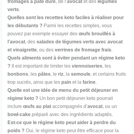
fromages à pâte dure
, de l’
avocat
et des
légumes
verts
.
Quelles sont les recettes keto faciles à réaliser pour
les débutants ?
Parmi les recettes simples, vous
pouvez par exemple essayer des
œufs brouillés à
l’avocat
, des
salades de légumes verts avec avocat
et vinaigrette
, ou des
verrines de fromage frais
.
Quels aliments sont à éviter pendant un régime keto
?
Il est important de limiter les
viennoiseries
, les
bonbons
, les
pâtes
, le
riz
, la
semoule
, et certains fruits
trop sucrés, ainsi que les
pain
et la
farine
.
Quelle est une idée de menu du petit déjeuner en
régime keto ?
Un bon petit déjeuner keto pourrait
inclure
œufs au plat
accompagnés d’
avocat
, ou un
bowl-cake
préparé avec des ingrédients adaptés.
Est-ce que le régime keto peut aider à perdre du
poids ?
Oui, le régime keto peut être efficace pour la