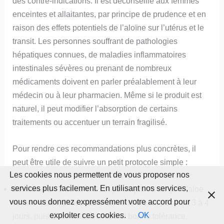
des contre-indications. Il est déconseillé aux femmes
enceintes et allaitantes, par principe de prudence et en
raison des effets potentiels de l’aloïne sur l’utérus et le
transit. Les personnes souffrant de pathologies
hépatiques connues, de maladies inflammatoires
intestinales sévères ou prenant de nombreux
médicaments doivent en parler préalablement à leur
médecin ou à leur pharmacien. Même si le produit est
naturel, il peut modifier l’absorption de certains
traitements ou accentuer un terrain fragilisé.
Pour rendre ces recommandations plus concrètes, il
peut être utile de suivre un petit protocole simple :
Les cookies nous permettent de vous proposer nos
services plus facilement. En utilisant nos services,
Semaine 1
: 1 cuillère à soupe de jus ou de gel d’aloe
vous nous donnez expressément votre accord pour
vera le matin, diluée dans un verre d’eau, pendant 3 à 4
exploiter ces cookies.
OK
jours, puis 2 cuillères à soupe si bonne tolérance.