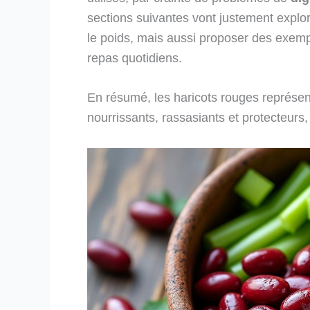
sections suivantes vont justement explore
le poids, mais aussi proposer des exempl
repas quotidiens.
En résumé, les haricots rouges représen
nourrissants, rassasiants et protecteurs, s